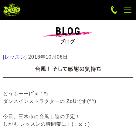
BLOG
ブログ
[
レッスン
]
2016年10月06日
台風！ そして感謝の気持ち
どうもーー(*´ω｀*)
ダンスインストラクターの ZoUです(^^)
今日、三木市に台風上陸の予定！
しかも レッスンの時間帯に！(；ω；)