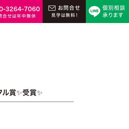
お問合せ
個別相談
0-3264-7060
承ります
見学は無料！
問合せは年中無休
トフル賞✨受賞✨