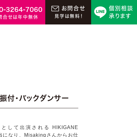
お問合せ
個別相談
0-3264-7060
承ります
見学は無料！
問合せは年中無休
D の振付・バックダンサー
ストとして出演される HIKIGANE
なり、Misakingさんからお仕