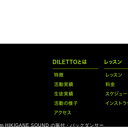
DILETTOとは
レッスン
特徴
レッスン
活動実績
料金
生徒実績
スケジュー
活動の様子
インストラ
アクセス
rom HIKIGANE SOUND の振付・バックダンサー