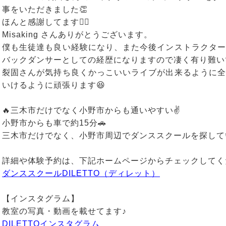
事をいただきました👏
ほんと感謝してます🙇‍♂️
Misaking さんありがとうございます。
僕も生徒達も良い経験になり、また今後インストラクター
バックダンサーとしての経歴になりますので凄く有り難い
裂固さんが気持ち良くかっこいいライブが出来るように全
いけるように頑張ります😆
🔥三木市だけでなく小野市からも通いやすい✌️
小野市からも車で約15分🚗
三木市だけでなく、小野市周辺でダンススクールを探して
詳細や体験予約は、下記ホームページからチェックしてくだ
ダンススクールDILETTO（ディレット）
【インスタグラム】
教室の写真・動画を載せてます♪
DILETTOインスタグラム