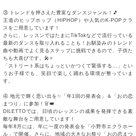
③ トレンドを押さえた豊富なダンスジャンル！🎵
王道のヒップホップ（HIPHOP）や人気のK-POPクラ
スをご用意しています！
さらに、レッスンではたまにTikTokなどで流行っている
最新のダンスを取り入れることも！お馴染みのトレンド
曲や動画でよく見るステップに挑戦できるので、子供た
ちも大喜びです。🎤⭐
「ストリート系はちょっといかつくて緊張する…」とい
うお子様でも、笑顔で楽しく踊れる環境が整っていま
す。
④ 地元で輝く思い出を✨「年1回の発表会」＆「おの恋
まつり」に参加！👗👑
DILETTOでは、日頃のレッスンの成果を発揮できる素
敵な舞台をご用意しています！
毎年8月には、年に一度の発表会を「小野市エクラホー
ル」で開催。さらに、地域の大きなお祭り「おの恋まつ